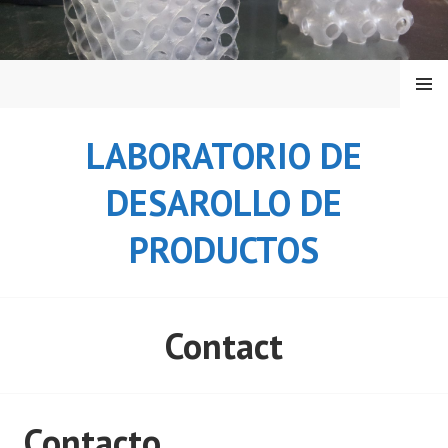
Saltar
al
contenido
MENÚ
LABORATORIO DE
DESAROLLO DE
PRODUCTOS
Contact
Contacto